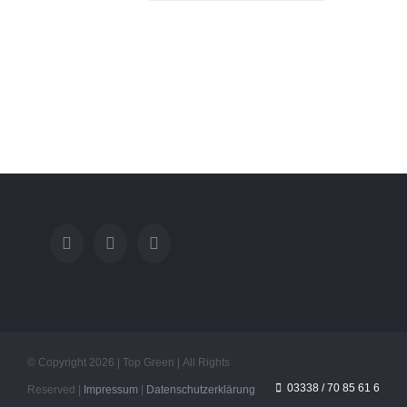
© Copyright
2026 | Top Green | All Rights
03338 / 70 85 61 6
Reserved |
Impressum
|
Datenschutzerklärung