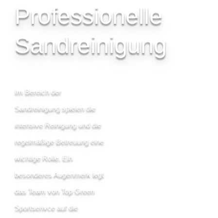
Professionelle
Sandreinigung
Im Bereich der
Sandreinigung spielen die
intensive Reinigung und die
regelmäßige Betreuung eine
wichtige Rolle. Ein
besonderes Augenmerk legt
das Team von Top Green
Sportserivce auf die