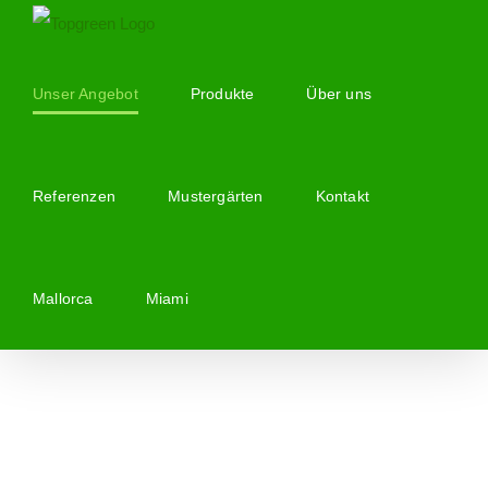
Zum
Inhalt
springen
Unser Angebot
Produkte
Über uns
Referenzen
Mustergärten
Kontakt
Mallorca
Miami