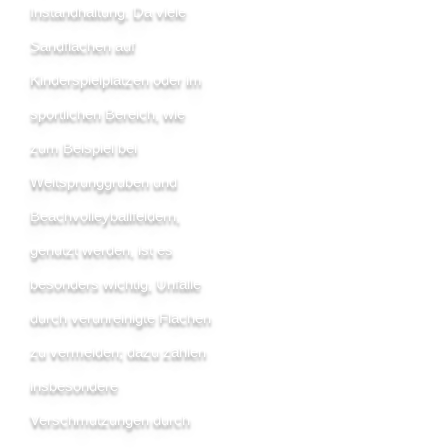
Instandhaltung. Da viele
Sandflächen auf
Kinderspielplätzen oder im
sportlichen Bereich, wie
zum Beispiel bei
Weitsprunggruben und
Beachvolleyballfeldern,
genutzt werden, ist es
besonders wichtig, Unfälle
durch verunreinigte Flächen
zu vermeiden; dazu zählen
insbesondere
Verschmutzungen durch