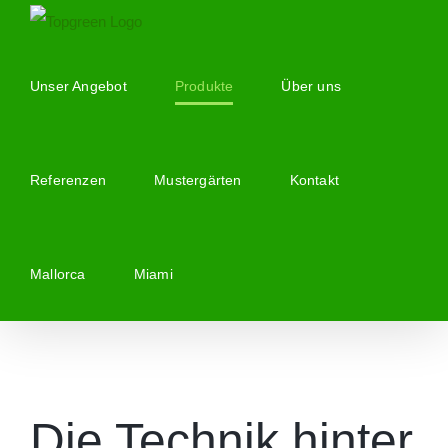
Zum
Inhalt
springen
Unser Angebot
Produkte
Über uns
Referenzen
Mustergärten
Kontakt
Mallorca
Miami
Die Technik hinter