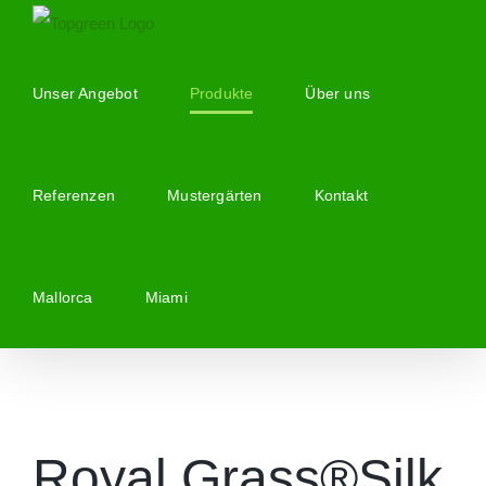
Zum
Inhalt
springen
Unser Angebot
Produkte
Über uns
Referenzen
Mustergärten
Kontakt
Mallorca
Miami
Royal Grass®
Silk