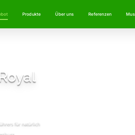
ebot
Produkte
Über uns
Referenzen
Mus
Royal
ührers für natürlich
enburg.