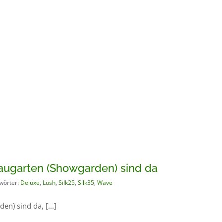
augarten (Showgarden) sind da
wörter:
Deluxe
,
Lush
,
Silk25
,
Silk35
,
Wave
n) sind da, [...]