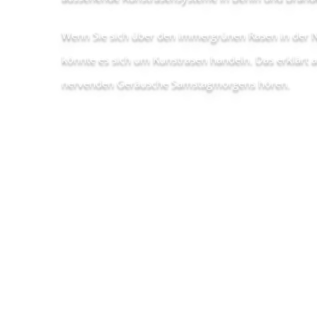
Wenn Sie sich über den immergrünen Rasen in der 
könnte es sich um Kunstrasen handeln. Das erklärt 
nervenden Geräusche Samstagmorgens hören.