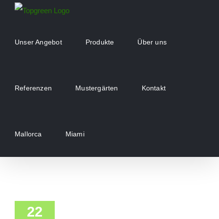
Zum
Inhalt
springen
Unser Angebot
Produkte
Über uns
Referenzen
Mustergärten
Kontakt
Mallorca
Miami
22