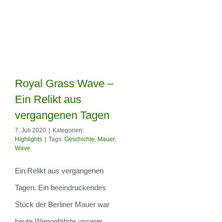
Royal Grass Wave –
Ein Relikt aus
Royal Grass Wave
vergangenen Tagen
– Ein Relikt aus
7. Juli 2020
|
Kategorien:
Highlights
|
Tags:
Geschichte
,
Mauer
,
vergangenen
Wave
Tagen
Ein Relikt aus vergangenen
Tagen. Ein beeindruckendes
Stück der Berliner Mauer war
heute Weggefährte unserer