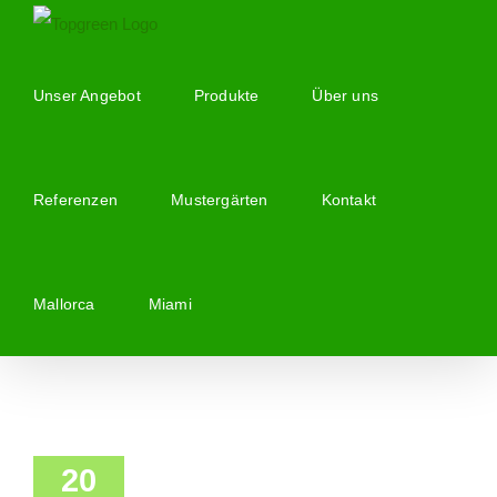
Zum
Inhalt
springen
Unser Angebot
Produkte
Über uns
Referenzen
Mustergärten
Kontakt
Mallorca
Miami
20