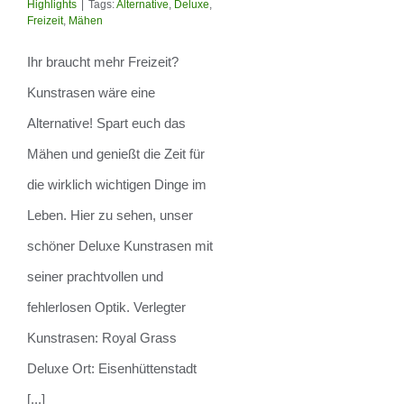
Highlights
|
Tags:
Alternative
,
Deluxe
,
Sie sich mehr
Freizeit
,
Mähen
Freizeit
Ihr braucht mehr Freizeit?
Kunstrasen wäre eine
Alternative! Spart euch das
Mähen und genießt die Zeit für
die wirklich wichtigen Dinge im
Leben. Hier zu sehen, unser
schöner Deluxe Kunstrasen mit
seiner prachtvollen und
fehlerlosen Optik. Verlegter
Kunstrasen: Royal Grass
Deluxe Ort: Eisenhüttenstadt
[...]