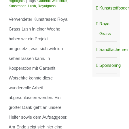
Highlights
|
Tags:
Gartenfit Wotschke
,
perfekten Garten.
Kunstrasen
,
Lush
,
Royalgrass
Kunststoffboden
Verwendeter Kunstrasen: Royal
Royal
Grass Lush In einer Woche
Grass
haben wir ein Projekt
umgesetzt, was sich wirklich
Sandflächenrei
sehen lassen kann. In
Sponsoring
Kooperation mit Gartenfit
Wotschke konnte diese
wundervolle Arbeit
abgeschlossen werden. Ein
großer Dank geht an unsere
Helfer sowie dem Auftraggeber.
Am Ende zeigt sich hier eine