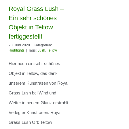
Royal Grass Lush –
Ein sehr schönes
Royal Grass Lush
Objekt in Teltow
– Ein sehr schönes
fertiggestellt
Objekt in Teltow
20. Juni 2020
|
Kategorien:
Highlights
|
Tags:
Lush
,
Teltow
fertiggestellt
Hier noch ein sehr schönes
Objekt in Teltow, das dank
unserem Kunstrasen von Royal
Grass Lush bei Wind und
Wetter in neuem Glanz erstrahlt.
Verlegter Kunstrasen: Royal
Grass Lush Ort: Teltow