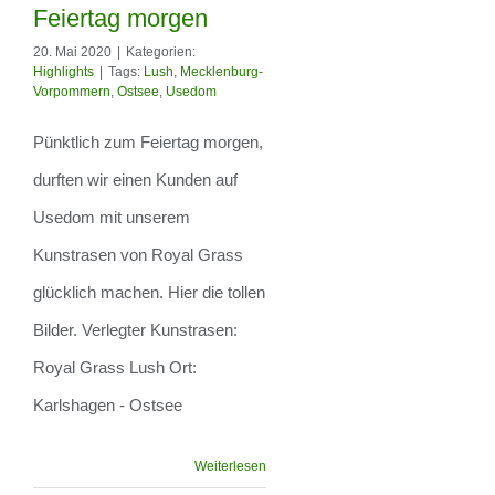
Feiertag morgen
20. Mai 2020
|
Kategorien:
Highlights
|
Tags:
Lush
,
Mecklenburg-
Pünktlich zum
Vorpommern
,
Ostsee
,
Usedom
Feiertag morgen
Pünktlich zum Feiertag morgen,
durften wir einen Kunden auf
Usedom mit unserem
Kunstrasen von Royal Grass
glücklich machen. Hier die tollen
Bilder. Verlegter Kunstrasen:
Royal Grass Lush Ort:
Karlshagen - Ostsee
Weiterlesen