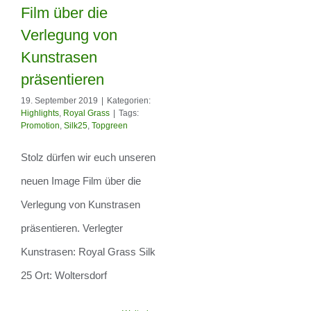
euch unseren
Film über die
neuen Image Film
Verlegung von
Kunstrasen
über die Verlegung
präsentieren
von Kunstrasen
19. September 2019
|
Kategorien:
präsentieren
Highlights
,
Royal Grass
|
Tags:
Promotion
,
Silk25
,
Topgreen
Stolz dürfen wir euch unseren
neuen Image Film über die
Verlegung von Kunstrasen
präsentieren. Verlegter
Kunstrasen: Royal Grass Silk
25 Ort: Woltersdorf