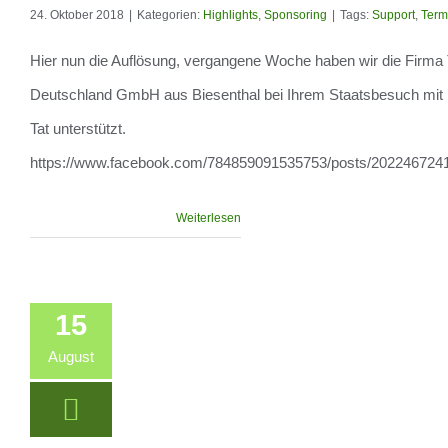
24. Oktober 2018
|
Kategorien:
Highlights
,
Sponsoring
|
Tags:
Support
,
Term
Hier nun die Auflösung, vergangene Woche haben wir die Firm
Hier nun die
Deutschland GmbH aus Biesenthal bei Ihrem Staatsbesuch mit
Auflösung
Tat unterstützt.
https://www.facebook.com/784859091535753/posts/202246724
Weiterlesen
15
August