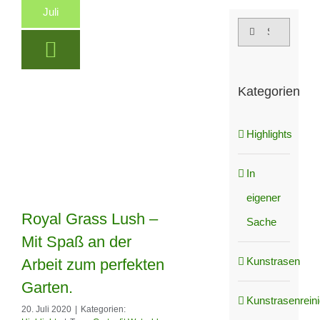
Juli
Suche
nach:
Kategorien
Highlights
In
eigener
Royal Grass Lush –
Sache
Mit Spaß an der
Royal Grass Lush
Kunstrasen
Arbeit zum perfekten
– Mit Spaß an der
Garten.
Kunstrasenrein
Arbeit zum
20. Juli 2020
|
Kategorien: