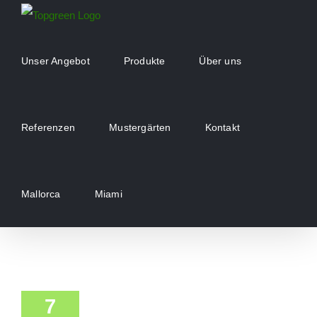
Zum
Inhalt
springen
Unser Angebot
Produkte
Über uns
Referenzen
Mustergärten
Kontakt
Mallorca
Miami
7