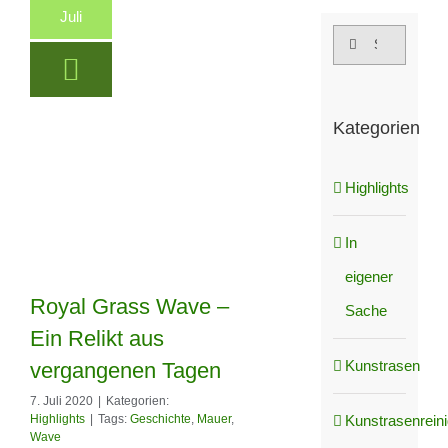
Juli
Suche
nach:
Kategorien
Highlights
In
eigener
Royal Grass Wave –
Sache
Ein Relikt aus
Royal Grass Wave
Kunstrasen
vergangenen Tagen
– Ein Relikt aus
7. Juli 2020
|
Kategorien:
Kunstrasenrein
Highlights
|
Tags:
Geschichte
,
Mauer
,
vergangenen
Wave