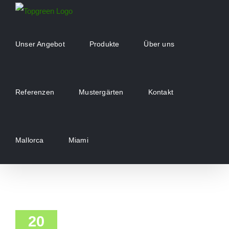
Zum
Inhalt
springen
Unser Angebot
Produkte
Über uns
Referenzen
Mustergärten
Kontakt
Mallorca
Miami
20