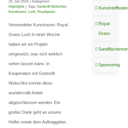
20. Juli 2020
|
Kategorien:
perfekten Garten.
Highlights
|
Tags:
Gartenfit Wotschke
,
Kunststoffboden
Kunstrasen
,
Lush
,
Royalgrass
Royal
Verwendeter Kunstrasen: Royal
Grass
Grass Lush In einer Woche
haben wir ein Projekt
Sandflächenrei
umgesetzt, was sich wirklich
sehen lassen kann. In
Sponsoring
Kooperation mit Gartenfit
Wotschke konnte diese
wundervolle Arbeit
abgeschlossen werden. Ein
großer Dank geht an unsere
Helfer sowie dem Auftraggeber.