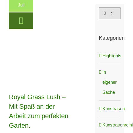
Juli
Suche
nach:
Kategorien
Highlights
In
eigener
Sache
Royal Grass Lush –
Mit Spaß an der
Royal Grass Lush
Kunstrasen
Arbeit zum perfekten
– Mit Spaß an der
Garten.
Kunstrasenrein
Arbeit zum