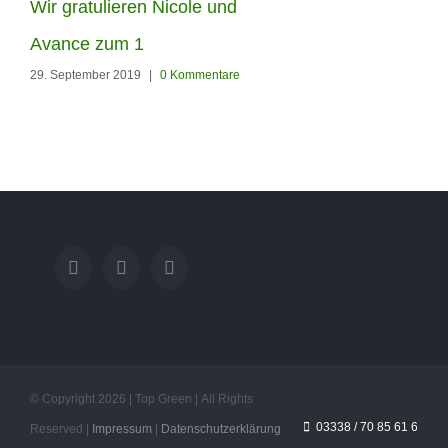
Wir gratulieren Nicole und
Wir sind heute in Hollan
Avance zum 1
bei unserem Großhändle
29. September 2019
|
0 Kommentare
Royal Grass
21. August 2019
|
0 Kommentare
© Copyright
2026 | Top Green | All Rights
03338 / 70 85 61 6
Reserved |
Impressum
|
Datenschutzerklärung