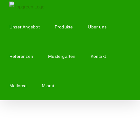
Zum
Inhalt
springen
Unser Angebot
Produkte
Über uns
Referenzen
Mustergärten
Kontakt
Mallorca
Miami
Zeige