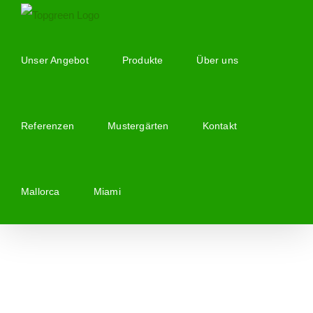
Zum
Inhalt
springen
Unser Angebot
Produkte
Über uns
Referenzen
Mustergärten
Kontakt
Mallorca
Miami
Zeige