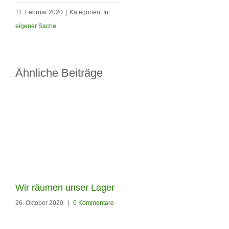
11. Februar 2020
|
Kategorien:
In
eigener Sache
Ähnliche Beiträge
Unsere neuen Flyer sind
da
30. September 2020
|
0 Kommenta
Wir räumen unser Lager
26. Oktober 2020
|
0 Kommentare