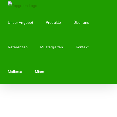
Zum
Inhalt
springen
Unser Angebot
Produkte
Über uns
Referenzen
Mustergärten
Kontakt
Mallorca
Miami
Zeige