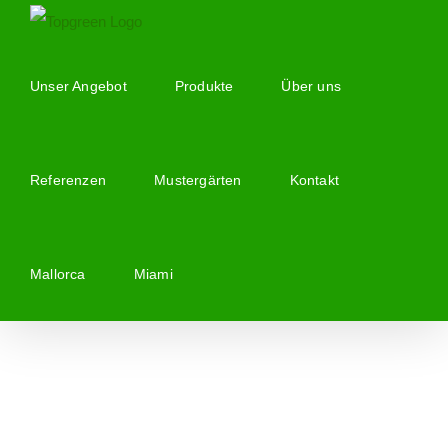
Zum
Inhalt
springen
Unser Angebot
Produkte
Über uns
Referenzen
Mustergärten
Kontakt
Mallorca
Miami
Zeige