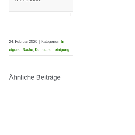
24. Februar 2020
|
Kategorien:
In
eigener Sache
,
Kunstrasenreinigung
Ähnliche Beiträge
Unsere neuen Flyer sind
da
30. September 2020
|
0 Kommenta