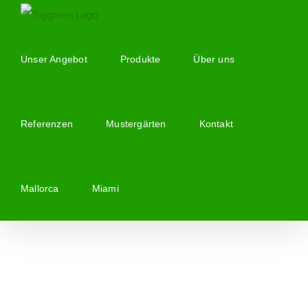
Zum
Inhalt
springen
Unser Angebot
Produkte
Über uns
Referenzen
Mustergärten
Kontakt
Mallorca
Miami
Zeige