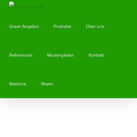
Zum
Inhalt
springen
Unser Angebot
Produkte
Über uns
Referenzen
Mustergärten
Kontakt
Mallorca
Miami
Zeige