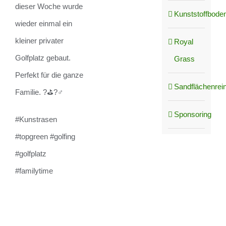
dieser Woche wurde
Kunststoffboden
wieder einmal ein
kleiner privater
Royal
Golfplatz gebaut.
Grass
Perfekt für die ganze
Sandflächenrei
Familie. ?⛳️?️‍♂️
Sponsoring
#Kunstrasen
#topgreen #golfing
#golfplatz
#familytime