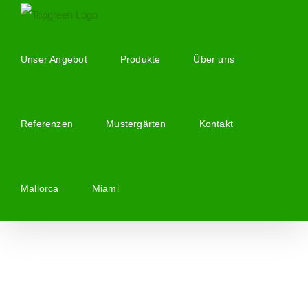
Zum
Inhalt
springen
Unser Angebot
Produkte
Über uns
Referenzen
Mustergärten
Kontakt
Mallorca
Miami
Zeige