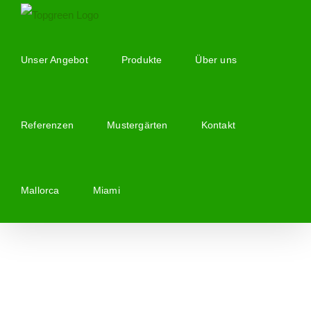
Zum
Inhalt
springen
Unser Angebot
Produkte
Über uns
Referenzen
Mustergärten
Kontakt
Mallorca
Miami
Zeige