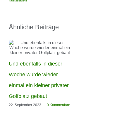
Kunstrasen
Ähnliche Beiträge
Und ebenfalls in dieser
Die Woche haben unser
Woche wurde wieder
Männer in Berlin-
einmal ein kleiner privater
Hohenschönhausen
Golfplatz gebaut
22. September 2023
|
0 Kommentare
diesen Garten den
Kunstrasen Silk35 von
RoyalGrass verschönert