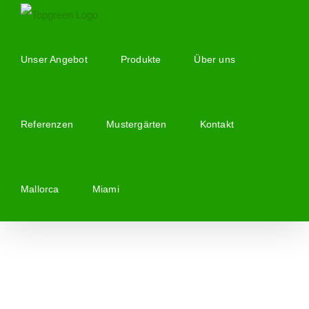
Zum
Inhalt
springen
Unser Angebot
Produkte
Über uns
Referenzen
Mustergärten
Kontakt
Mallorca
Miami
Zeige