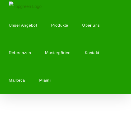
Zum
Inhalt
springen
Unser Angebot
Produkte
Über uns
Referenzen
Mustergärten
Kontakt
Mallorca
Miami
Zeige