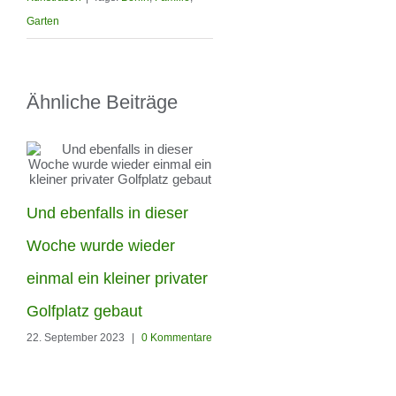
Garten
Ähnliche Beiträge
Und ebenfalls in dieser
Die Woche haben unser
Woche wurde wieder
Männer in Berlin-
einmal ein kleiner privater
Hohenschönhausen
Golfplatz gebaut
22. September 2023
|
0 Kommentare
diesen Garten den
Kunstrasen Silk35 von