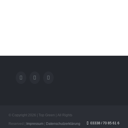
RoyalGrass verschönert
22. September 2023
|
0 Kommenta
© Copyright
2026 | Top Green | All Rights
03338 / 70 85 61 6
Reserved |
Impressum
|
Datenschutzerklärung