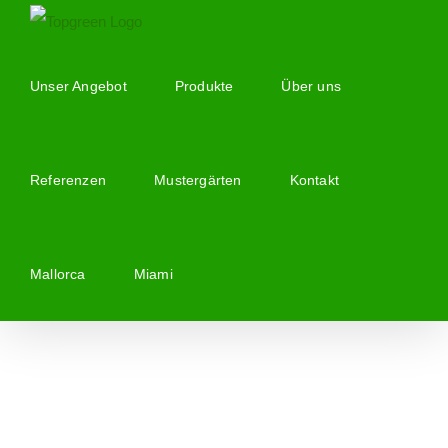
Zum
Inhalt
springen
Unser Angebot
Produkte
Über uns
Referenzen
Mustergärten
Kontakt
Mallorca
Miami
Zeige