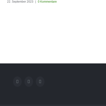
22. September 2023
|
0 Kommentare
diesen Garten den
Kunstrasen Silk35 von
RoyalGrass verschönert
22. September 2023
|
0 Kommenta