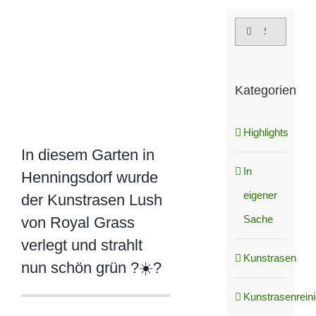
grösseres
Suche
Bild
nach:
Kategorien
Highlights
In diesem Garten in
In
Henningsdorf wurde
eigener
der Kunstrasen Lush
Sache
von Royal Grass
verlegt und strahlt
Kunstrasen
nun schön grün ?☀️?
Kunstrasenrein