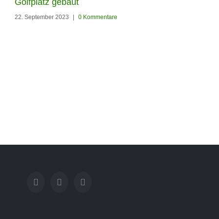
Hohenschönhausen
Golfplatz gebaut
22. September 2023
|
0 Kommentare
diesen Garten den
Kunstrasen Silk35 von
RoyalGrass verschönert
22. September 2023
|
0 Kommenta