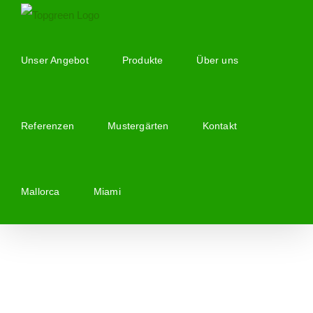
Zum
Inhalt
springen
Unser Angebot
Produkte
Über uns
Referenzen
Mustergärten
Kontakt
Mallorca
Miami
Zeige