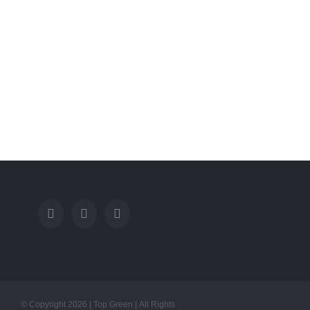
Kunstrasen Silk35 von
RoyalGrass verschönert
22. September 2023
|
0 Kommenta
© Copyright
2026 | Top Green | All Rights