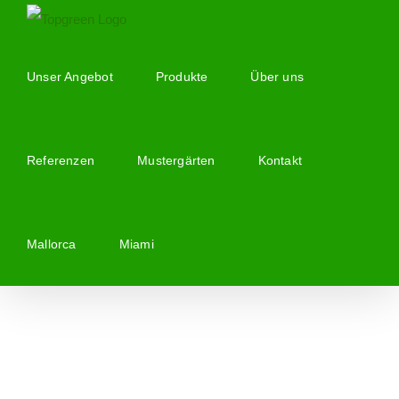
Zum
Inhalt
springen
Unser Angebot
Produkte
Über uns
Referenzen
Mustergärten
Kontakt
Mallorca
Miami
Zeige