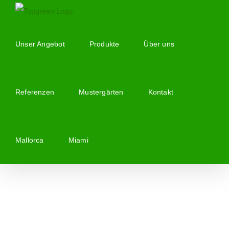
Zum
Inhalt
springen
Unser Angebot
Produkte
Über uns
Referenzen
Mustergärten
Kontakt
Mallorca
Miami
Zeige