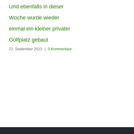
Und ebenfalls in dieser
Die Woche haben unser
Woche wurde wieder
Männer in Berlin-
einmal ein kleiner privater
Hohenschönhausen
Golfplatz gebaut
22. September 2023
|
0 Kommentare
diesen Garten den
Kunstrasen Silk35 von
RoyalGrass verschönert
22. September 2023
|
0 Kommenta