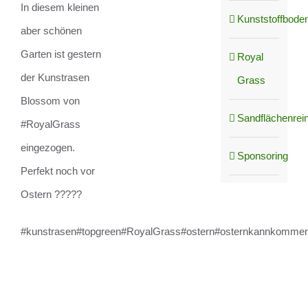
In diesem kleinen
Kunststoffboden
aber schönen
Garten ist gestern
Royal
der Kunstrasen
Grass
Blossom von
Sandflächenrei
#RoyalGrass
eingezogen.
Sponsoring
Perfekt noch vor
Ostern ?????
#kunstrasen#topgreen#RoyalGrass#ostern#osternkannkommen