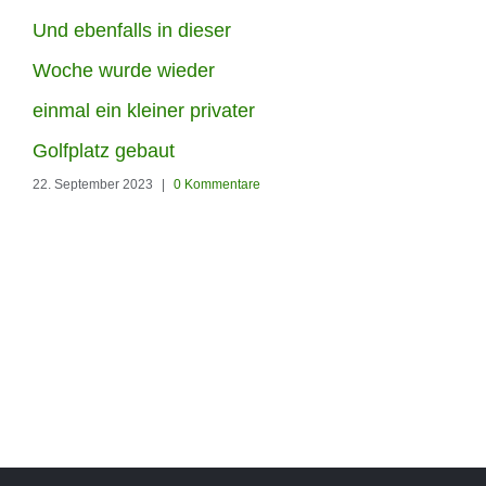
Und ebenfalls in dieser
Die Woche haben unser
Woche wurde wieder
Männer in Berlin-
einmal ein kleiner privater
Hohenschönhausen
Golfplatz gebaut
22. September 2023
|
0 Kommentare
diesen Garten den
Kunstrasen Silk35 von
RoyalGrass verschönert
22. September 2023
|
0 Kommenta