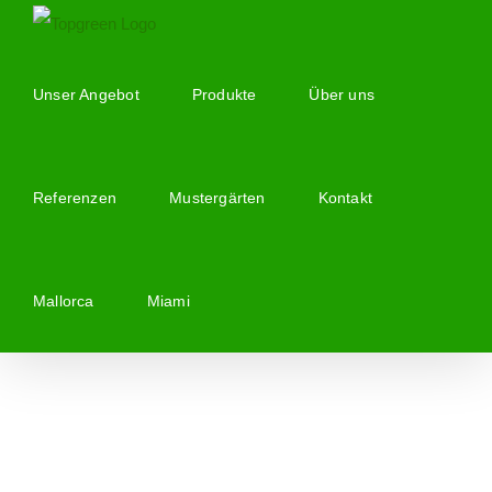
Zum
Inhalt
springen
Unser Angebot
Produkte
Über uns
Referenzen
Mustergärten
Kontakt
Mallorca
Miami
Zeige