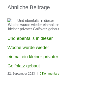
Ähnliche Beiträge
Und ebenfalls in dieser
Die Woche haben unser
Woche wurde wieder
Männer in Berlin-
einmal ein kleiner privater
Hohenschönhausen
Golfplatz gebaut
22. September 2023
|
0 Kommentare
diesen Garten den
Kunstrasen Silk35 von
RoyalGrass verschönert
22. September 2023
|
0 Kommenta