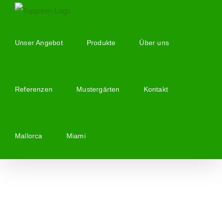
Zum
Inhalt
springen
Unser Angebot
Produkte
Über uns
Referenzen
Mustergärten
Kontakt
Mallorca
Miami
Zeige