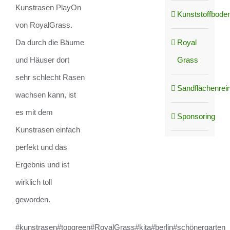
Kunstrasen PlayOn
Kunststoffboden
von RoyalGrass.
Royal
Da durch die Bäume
Grass
und Häuser dort
sehr schlecht Rasen
Sandflächenrei
wachsen kann, ist
es mit dem
Sponsoring
Kunstrasen einfach
perfekt und das
Ergebnis und ist
wirklich toll
geworden.
#kunstrasen#topgreen#RoyalGrass#kita#berlin#schönergarten