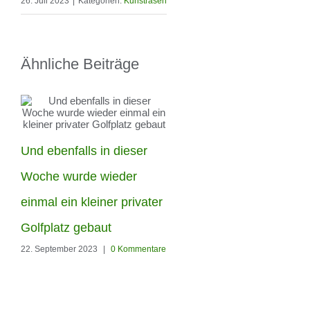
26. Juli 2023
|
Kategorien:
Kunstrasen
Ähnliche Beiträge
Und ebenfalls in dieser
Die Woche haben unser
Woche wurde wieder
Männer in Berlin-
einmal ein kleiner privater
Hohenschönhausen
Golfplatz gebaut
22. September 2023
|
0 Kommentare
diesen Garten den
Kunstrasen Silk35 von
RoyalGrass verschönert