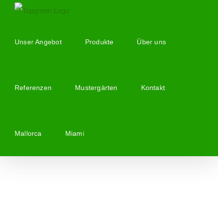
Zum
Inhalt
springen
Unser Angebot
Produkte
Über uns
Referenzen
Mustergärten
Kontakt
Mallorca
Miami
Zeige