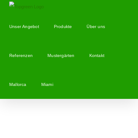
Zum
Inhalt
springen
Unser Angebot
Produkte
Über uns
Referenzen
Mustergärten
Kontakt
Mallorca
Miami
Zeige