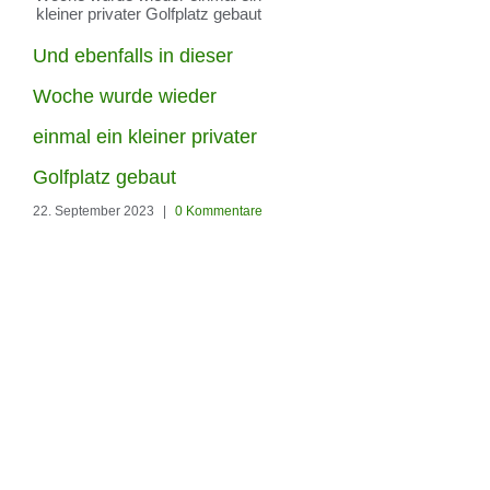
Und ebenfalls in dieser
Die Woche haben unser
Woche wurde wieder
Männer in Berlin-
einmal ein kleiner privater
Hohenschönhausen
Golfplatz gebaut
22. September 2023
|
0 Kommentare
diesen Garten den
Kunstrasen Silk35 von
RoyalGrass verschönert
22. September 2023
|
0 Kommenta