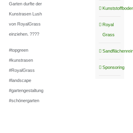
Garten durfte der
Kunststoffboden
Kunstrasen Lush
von RoyalGrass
Royal
einziehen. ????
Grass
#topgreen
Sandflächenrei
#kunstrasen
Sponsoring
#RoyalGrass
#landscape
#gartengestaltung
#schönergarten