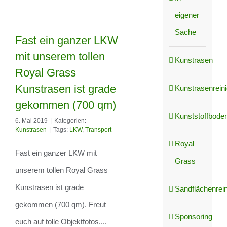
eigener
Sache
Fast ein ganzer
Fast ein ganzer LKW
mit unserem tollen
LKW mit unserem
Kunstrasen
Royal Grass
tollen Royal Grass
Kunstrasen ist grade
Kunstrasenrein
Kunstrasen ist
gekommen (700 qm)
grade gekommen
Kunststoffboden
6. Mai 2019
|
Kategorien:
Kunstrasen
|
Tags:
LKW
,
Transport
(700 qm)
Royal
Fast ein ganzer LKW mit
Grass
unserem tollen Royal Grass
Kunstrasen ist grade
Sandflächenrei
gekommen (700 qm). Freut
Sponsoring
euch auf tolle Objektfotos....