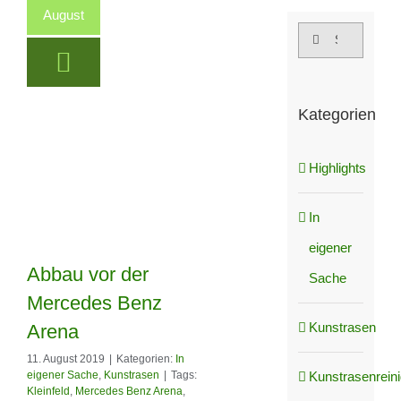
August
Suche
nach:
Kategorien
Highlights
In
eigener
Abbau vor der
Sache
Mercedes Benz
Kunstrasen
Arena
Abbau vor der
11. August 2019
|
Kategorien:
In
Mercedes Benz
Kunstrasenrein
eigener Sache
,
Kunstrasen
|
Tags:
Kleinfeld
,
Mercedes Benz Arena
,