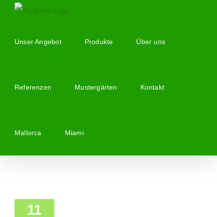
Zum
Inhalt
springen
Unser Angebot
Produkte
Über uns
Referenzen
Mustergärten
Kontakt
Mallorca
Miami
11