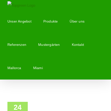
Zum
Inhalt
springen
Unser Angebot
Produkte
Über uns
Referenzen
Mustergärten
Kontakt
Mallorca
Miami
24