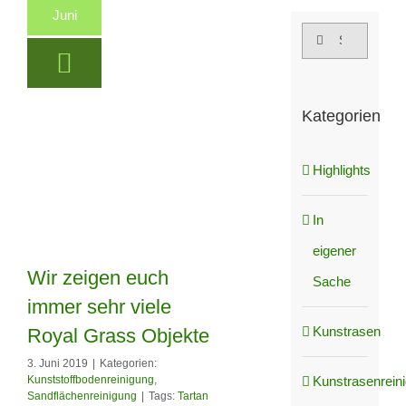
Juni
Suche
nach:
Kategorien
Highlights
In
eigener
Wir zeigen euch
Sache
immer sehr viele
Wir zeigen euch
Kunstrasen
Royal Grass Objekte
immer sehr viele
3. Juni 2019
|
Kategorien:
Kunstrasenrein
Kunststoffbodenreinigung
,
Royal Grass
Sandflächenreinigung
|
Tags:
Tartan