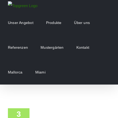
Zum
Inhalt
springen
Unser Angebot
Produkte
Über uns
Referenzen
Mustergärten
Kontakt
Mallorca
Miami
3