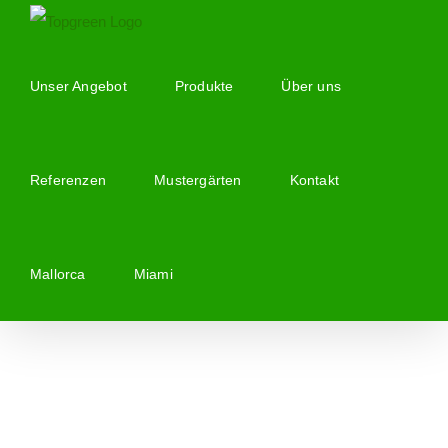
Zum
Inhalt
springen
Unser Angebot
Produkte
Über uns
Referenzen
Mustergärten
Kontakt
Mallorca
Miami
Zeige