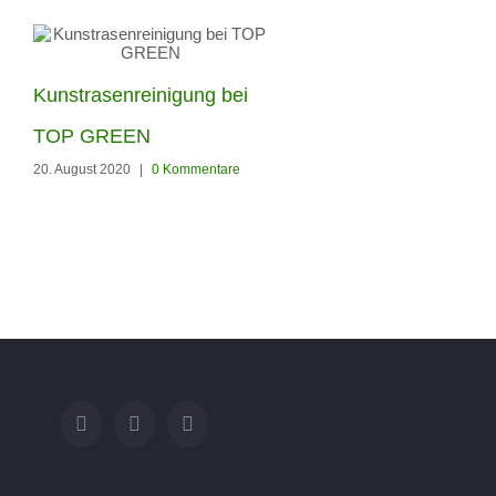
Kunstrasenreinigung bei
Unsere neuen Besen z
TOP GREEN
pflegen von eurem
20. August 2020
|
0 Kommentare
Kunstrasen sind da
24. Februar 2020
|
0 Kommentare