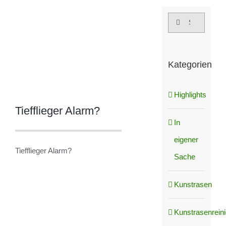
grösseres
Suche
Bild
nach:
Kategorien
Highlights
Tiefflieger Alarm?
In
eigener
Tiefflieger Alarm?
Sache
Kunstrasen
Kunstrasenrein