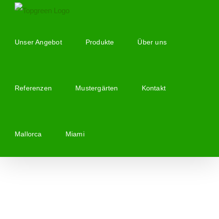
Zum
Inhalt
springen
Unser Angebot
Produkte
Über uns
Referenzen
Mustergärten
Kontakt
Mallorca
Miami
Zeige