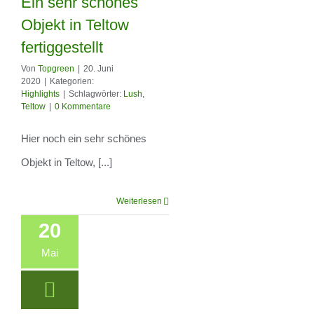
Ein sehr schönes
Royal Grass Lush
Objekt in Teltow
– Ein sehr schönes
fertiggestellt
Objekt in Teltow
Von
Topgreen
|
20. Juni
2020
|
Kategorien:
fertiggestellt
Highlights
|
Schlagwörter:
Lush
,
Teltow
|
0 Kommentare
Hier noch ein sehr schönes
Objekt in Teltow, [...]
Weiterlesen
20
Mai