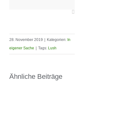
28. November 2019
|
Kategorien:
In
eigener Sache
|
Tags:
Lush
Ähnliche Beiträge
Unsere neuen Flyer sind
da
30. September 2020
|
0 Kommenta