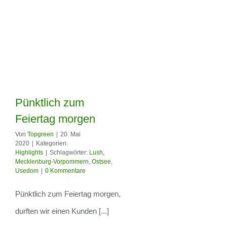
Pünktlich zum
Feiertag morgen
Von
Topgreen
|
20. Mai
2020
|
Kategorien:
Pünktlich zum
Highlights
|
Schlagwörter:
Lush
,
Mecklenburg-Vorpommern
,
Ostsee
,
Feiertag morgen
Usedom
|
0 Kommentare
Pünktlich zum Feiertag morgen,
durften wir einen Kunden [...]