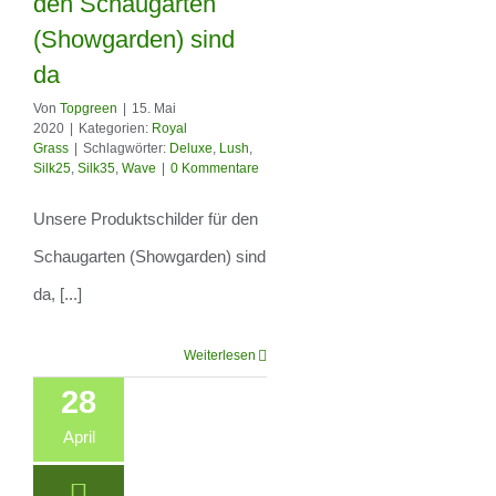
den Schaugarten
Produktschilder für
(Showgarden) sind
den Schaugarten
da
(Showgarden) sind
Von
Topgreen
|
15. Mai
2020
|
Kategorien:
Royal
da
Grass
|
Schlagwörter:
Deluxe
,
Lush
,
Silk25
,
Silk35
,
Wave
|
0 Kommentare
Unsere Produktschilder für den
Schaugarten (Showgarden) sind
da, [...]
Weiterlesen
28
April