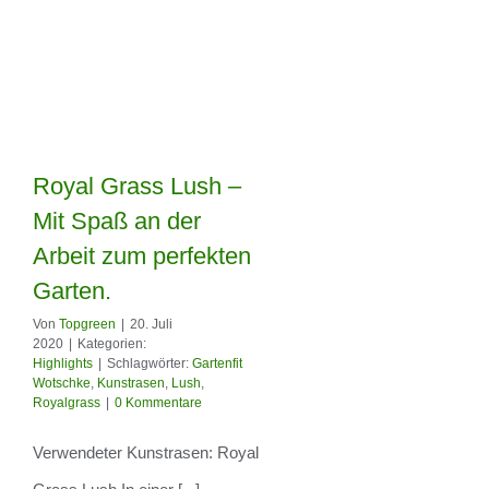
Royal Grass Lush –
Mit Spaß an der
Royal Grass Lush
Arbeit zum perfekten
– Mit Spaß an der
Garten.
Arbeit zum
Von
Topgreen
|
20. Juli
2020
|
Kategorien:
perfekten Garten.
Highlights
|
Schlagwörter:
Gartenfit
Wotschke
,
Kunstrasen
,
Lush
,
Royalgrass
|
0 Kommentare
Verwendeter Kunstrasen: Royal