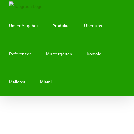
Zum
Inhalt
springen
Unser Angebot
Produkte
Über uns
Referenzen
Mustergärten
Kontakt
Mallorca
Miami
Zeige