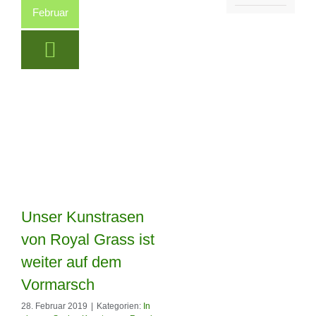
Februar
Unser Kunstrasen
von Royal Grass ist
Unser Kunstrasen
weiter auf dem
von Royal Grass
Vormarsch
ist weiter auf dem
28. Februar 2019
|
Kategorien:
In