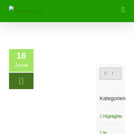
Zum
Inhalt
springen
16
Januar
Suche
nach:
Kategorien
Highlights
In