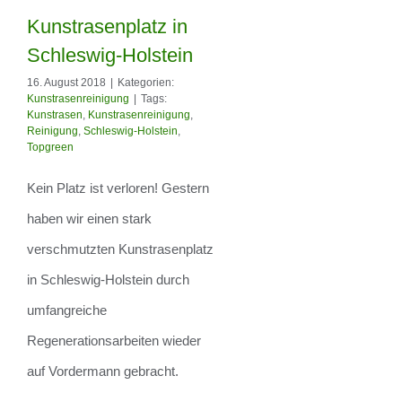
Kunstrasenplatz in
Schleswig-Holstein
16. August 2018
|
Kategorien:
Kunstrasenplatz in
Kunstrasenreinigung
|
Tags:
Kunstrasen
,
Kunstrasenreinigung
,
Schleswig-Holstein
Reinigung
,
Schleswig-Holstein
,
Topgreen
Kein Platz ist verloren! Gestern
haben wir einen stark
verschmutzten Kunstrasenplatz
in Schleswig-Holstein durch
umfangreiche
Regenerationsarbeiten wieder
auf Vordermann gebracht.