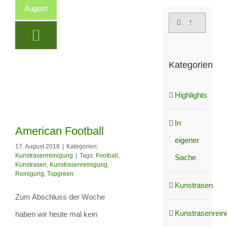
August
Suche
nach:
Kategorien
Highlights
In
American Football
eigener
17. August 2018
|
Kategorien:
Kunstrasenreinigung
|
Tags:
Football
,
Sache
Kunstrasen
,
Kunstrasenreinigung
,
American Football
Reinigung
,
Topgreen
Kunstrasen
Zum Abschluss der Woche
Kunstrasenrein
haben wir heute mal kein