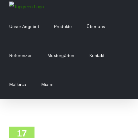
Zum
Inhalt
springen
Unser Angebot
Produkte
Über uns
Referenzen
Mustergärten
Kontakt
Mallorca
Miami
17