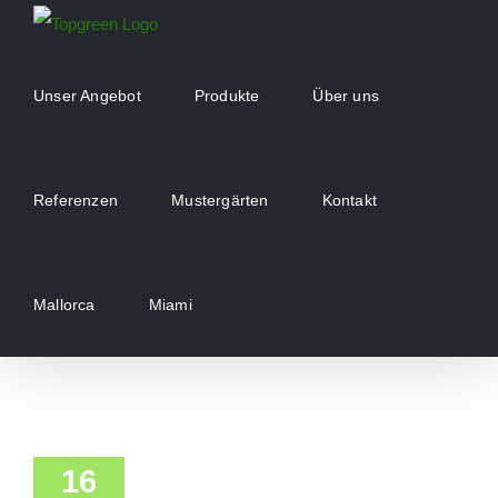
Zum
Inhalt
springen
Unser Angebot
Produkte
Über uns
Referenzen
Mustergärten
Kontakt
Mallorca
Miami
16