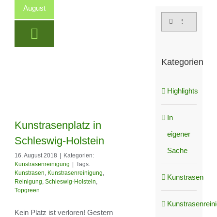
August
Suche
nach:
Kategorien
Highlights
In
Kunstrasenplatz in
eigener
Schleswig-Holstein
Sache
16. August 2018
|
Kategorien:
Kunstrasenplatz in
Kunstrasenreinigung
|
Tags:
Kunstrasen
,
Kunstrasenreinigung
,
Schleswig-Holstein
Kunstrasen
Reinigung
,
Schleswig-Holstein
,
Topgreen
Kunstrasenrein
Kein Platz ist verloren! Gestern