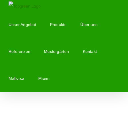
Zum
Inhalt
springen
Unser Angebot
Produkte
Über uns
Referenzen
Mustergärten
Kontakt
Mallorca
Miami
Zeige