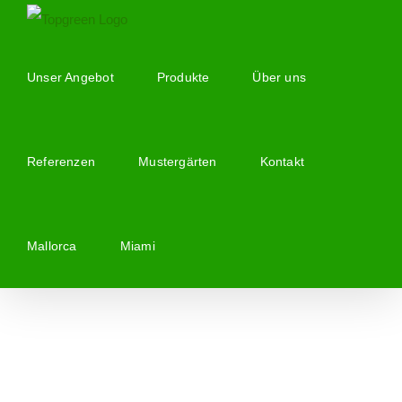
Zum
Inhalt
springen
Unser Angebot
Produkte
Über uns
Referenzen
Mustergärten
Kontakt
Mallorca
Miami
Zeige