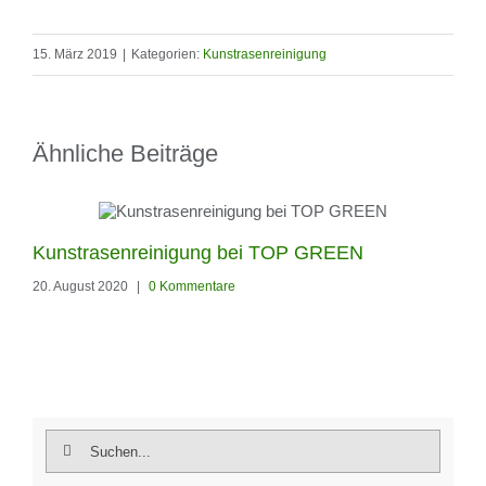
15. März 2019
|
Kategorien:
Kunstrasenreinigung
Ähnliche Beiträge
Kunstrasenreinigung bei TOP GREEN
Un
20. August 2020
|
0 Kommentare
Ku
24.
Suche
nach: