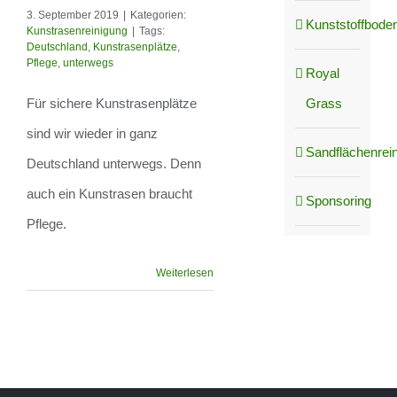
ganz Deutschland
3. September 2019
|
Kategorien:
Kunststoffboden
Kunstrasenreinigung
|
Tags:
unterwegs
Deutschland
,
Kunstrasenplätze
,
Pflege
,
unterwegs
Royal
Grass
Für sichere Kunstrasenplätze
sind wir wieder in ganz
Sandflächenrei
Deutschland unterwegs. Denn
auch ein Kunstrasen braucht
Sponsoring
Pflege.
Weiterlesen