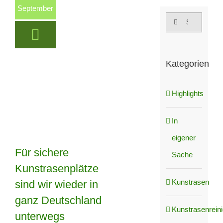
September
Suche
nach:
Kategorien
Highlights
In
eigener
Für sichere
Sache
Kunstrasenplätze
Für sichere
Kunstrasen
sind wir wieder in
Kunstrasenplätze
ganz Deutschland
sind wir wieder in
Kunstrasenrein
unterwegs