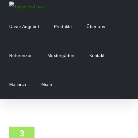
Zum
Inhalt
springen
Unser Angebot
Produkte
Über uns
Referenzen
Mustergärten
Kontakt
Mallorca
Miami
3